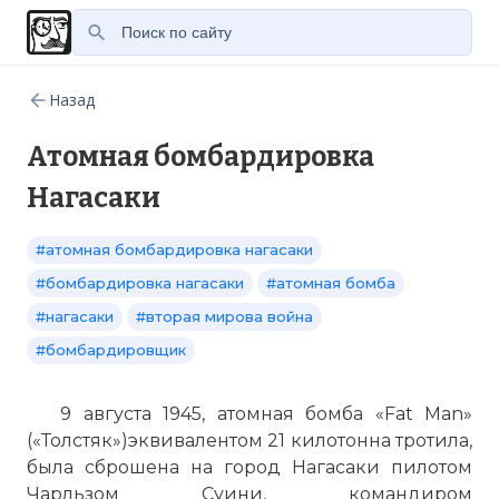
Назад
Атомная бомбардировка
Нагасаки
#атомная бомбардировка нагасаки
#бомбардировка нагасаки
#атомная бомба
#нагасаки
#вторая мирова война
#бомбардировщик
9 августа 1945, атомная бомба «Fat Man»
(«Толстяк»)эквивалентом 21 килотонна тротила,
была сброшена на город Нагасаки пилотом
Чарльзом Суини, командиром