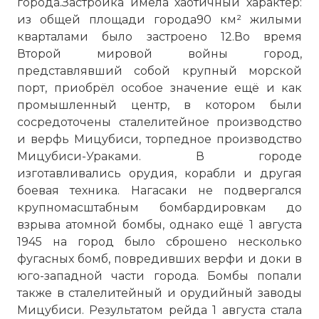
города.Застройка имела хаотичный характер:
из общей площади города90 км² жилыми
кварталами было застроено 12.Во время
Второй мировой войны город,
представлявший собой крупный морской
порт, приобрёл особое значение ещё и как
промышленный центр, в котором были
сосредоточены сталелитейное производство
и верфь Мицубиси, торпедное производство
Мицубиси-Ураками. В городе
изготавливались орудия, корабли и другая
боевая техника. Нагасаки не подвергался
крупномасштабным бомбардировкам до
взрыва атомной бомбы, однако ещё 1 августа
1945 на город было сброшено несколько
фугасных бомб, повредивших верфи и доки в
юго-западной части города. Бомбы попали
также в сталелитейный и орудийный заводы
Мицубиси. Результатом рейда 1 августа стала