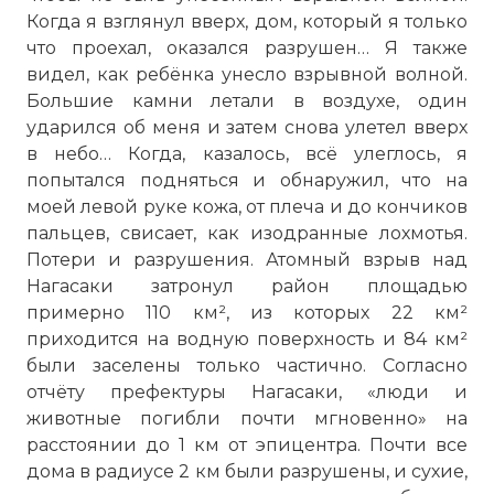
Когда я взглянул вверх, дом, который я только
что проехал, оказался разрушен… Я также
видел, как ребёнка унесло взрывной волной.
Большие камни летали в воздухе, один
ударился об меня и затем снова улетел вверх
в небо… Когда, казалось, всё улеглось, я
попытался подняться и обнаружил, что на
моей левой руке кожа, от плеча и до кончиков
пальцев, свисает, как изодранные лохмотья.
Потери и разрушения. Атомный взрыв над
Нагасаки затронул район площадью
примерно 110 км², из которых 22 км²
приходится на водную поверхность и 84 км²
были заселены только частично. Согласно
отчёту префектуры Нагасаки, «люди и
животные погибли почти мгновенно» на
расстоянии до 1 км от эпицентра. Почти все
дома в радиусе 2 км были разрушены, и сухие,