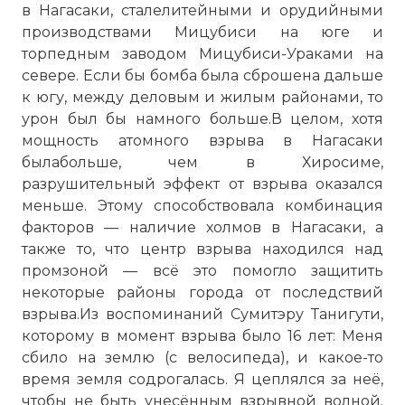
в Нагасаки, сталелитейными и орудийными
производствами Мицубиси на юге и
торпедным заводом Мицубиси-Ураками на
севере. Если бы бомба была сброшена дальше
к югу, между деловым и жилым районами, то
урон был бы намного больше.В целом, хотя
мощность атомного взрыва в Нагасаки
былабольше, чем в Хиросиме,
разрушительный эффект от взрыва оказался
меньше. Этому способствовала комбинация
факторов — наличие холмов в Нагасаки, а
также то, что центр взрыва находился над
промзоной — всё это помогло защитить
некоторые районы города от последствий
взрыва.Из воспоминаний Сумитэру Танигути,
которому в момент взрыва было 16 лет: Меня
сбило на землю (с велосипеда), и какое-то
время земля содрогалась. Я цеплялся за неё,
чтобы не быть унесённым взрывной волной.