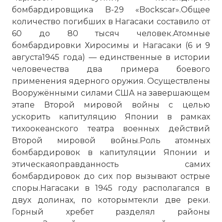
бомбардировщика B-29 «Bockscar».Общее
количество погибших в Нагасаки составило от
60 до 80 тысяч человек.Атомные
бомбардировки Хиросимы и Нагасаки (6 и 9
августа1945 года) — единственные в истории
человечества два примера боевого
применения ядерного оружия. Осуществлены
Вооружёнными силами США на завершающем
этапе Второй мировой войны с целью
ускорить капитуляцию Японии в рамках
тихоокеанского театра военных действий
Второй мировой войны.Роль атомных
бомбардировок в капитуляции Японии и
этическаяоправданность самих
бомбардировок до сих пор вызывают острые
споры.Нагасаки в 1945 году располагался в
двух долинах, по которымтекли две реки.
Горный хребет разделял районы