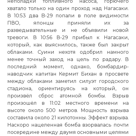
неполадки топливного насоса, горючего
хватало только на один проход над Нагасаки.
В 10:53 два B-29 попали в поле видимости
ПВО, японцы приняли их за
разведывательные и не объявили новой
тревоги. В 10:56 В-29 прибыл к Нагасаки,
который, как выяснилось, также был закрыт
облаками. Суини нехотя одобрил намного
менее точный заход на цель по радару. В
последний момент, однако, бомбардир-
наводчик капитан Кермит Бихан в просвете
между облаками заметил силуэт городского
стадиона, ориентируясь на который, он
произвёл сброс атомной бомбы. Взрыв
произошёл в 11:02 местного времени на
высоте около 500 метров. Мощность взрыва
составила около 21 килотонны. Эффект взрыва.
Наскоро нацеленная бомба взорвалась почти
посередине между двумя основными целями