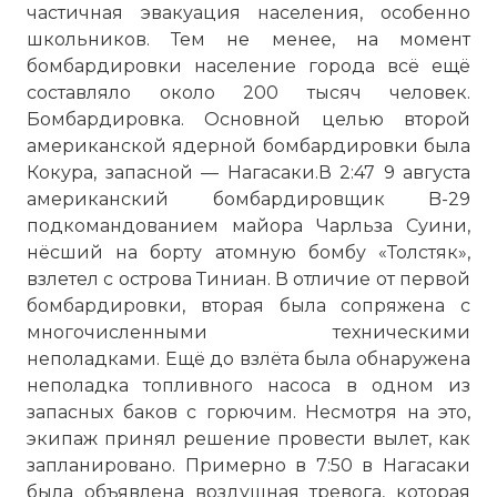
частичная эвакуация населения, особенно
школьников. Тем не менее, на момент
бомбардировки население города всё ещё
составляло около 200 тысяч человек.
Бомбардировка. Основной целью второй
американской ядерной бомбардировки была
Кокура, запасной — Нагасаки.В 2:47 9 августа
американский бомбардировщик B-29
подкомандованием майора Чарльза Суини,
нёсший на борту атомную бомбу «Толстяк»,
взлетел с острова Тиниан. В отличие от первой
бомбардировки, вторая была сопряжена с
многочисленными техническими
неполадками. Ещё до взлёта была обнаружена
неполадка топливного насоса в одном из
запасных баков с горючим. Несмотря на это,
экипаж принял решение провести вылет, как
запланировано. Примерно в 7:50 в Нагасаки
была объявлена воздушная тревога, которая