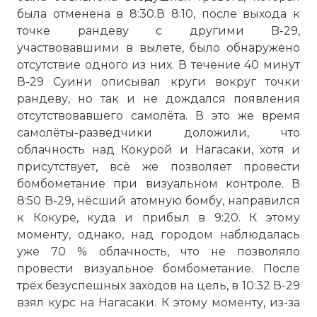
была отменена в 8:30.В 8:10, после выхода к
точке рандеву с другими B-29,
участвовавшими в вылете, было обнаружено
отсутствие одного из них. В течение 40 минут
В-29 Суини описывал круги вокруг точки
рандеву, но так и не дождался появления
отсутствовавшего самолёта. В это же время
самолёты-разведчики доложили, что
облачность над Кокурой и Нагасаки, хотя и
присутствует, всё же позволяет провести
бомбометание при визуальном контроле. В
8:50 В-29, нёсший атомную бомбу, направился
к Кокуре, куда и прибыл в 9:20. К этому
моменту, однако, над городом наблюдалась
уже 70 % облачность, что не позволяло
провести визуальное бомбометание. После
трёх безуспешных заходов на цель, в 10:32 В-29
взял курс на Нагасаки. К этому моменту, из-за