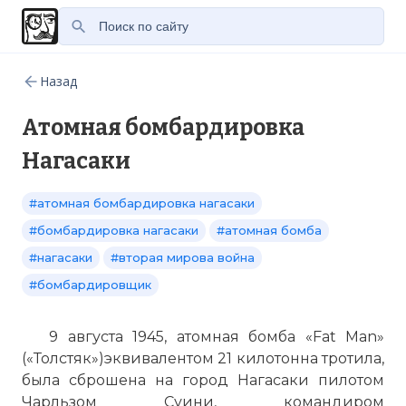
Назад
Атомная бомбардировка
Нагасаки
#атомная бомбардировка нагасаки
#бомбардировка нагасаки
#атомная бомба
#нагасаки
#вторая мирова война
#бомбардировщик
9 августа 1945, атомная бомба «Fat Man»
(«Толстяк»)эквивалентом 21 килотонна тротила,
была сброшена на город Нагасаки пилотом
Чарльзом Суини, командиром