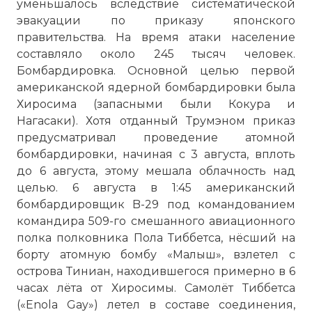
уменьшалось вследствие систематической
эвакуации по приказу японского
правительства. На время атаки население
составляло около 245 тысяч человек.
Бомбардировка. Основной целью первой
американской ядерной бомбардировки была
Хиросима (запасными были Кокура и
Нагасаки). Хотя отданный Трумэном приказ
предусматривал проведение атомной
бомбардировки, начиная с 3 августа, вплоть
до 6 августа, этому мешала облачность над
целью. 6 августа в 1:45 американский
бомбардировщик B-29 под командованием
командира 509-го смешанного авиационного
полка полковника Пола Тиббетса, нёсший на
борту атомную бомбу «Малыш», взлетел с
острова Тиниан, находившегося примерно в 6
часах лёта от Хиросимы. Самолёт Тиббетса
(«Enola Gay») летел в составе соединения,