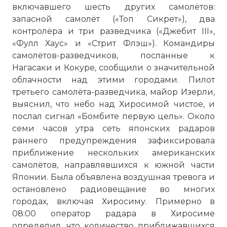
включавшего шесть других самолётов:
запасной самолёт («Топ Сикрет»), два
контролёра и три разведчика («Джебит III»,
«Фулл Хаус» и «Стрит Флэш»). Командиры
самолётов-разведчиков, посланные к
Нагасаки и Кокуре, сообщили о значительной
облачности над этими городами. Пилот
третьего самолёта-разведчика, майор Изерли,
выяснил, что небо над Хиросимой чистое, и
послал сигнал «Бомбите первую цель». Около
семи часов утра сеть японских радаров
раннего предупреждения зафиксировала
приближение нескольких американских
самолётов, направлявшихся к южной части
Японии. Была объявлена воздушная тревога и
остановлено радиовещание во многих
городах, включая Хиросиму. Примерно в
08:00 оператор радара в Хиросиме
определил, что количество приближавшихся