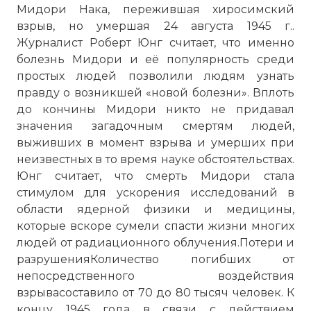
Мидори Нака, пережившая хиросимский
взрыв, но умершая 24 августа 1945 г..
Журналист Роберт Юнг считает, что именно
болезнь Мидори и её популярность среди
простых людей позволили людям узнать
правду о возникшей «новой болезни». Вплоть
до кончины Мидори никто не придавал
значения загадочным смертям людей,
выживших в момент взрыва и умерших при
неизвестных в то время науке обстоятельствах.
Юнг считает, что смерть Мидори стала
стимулом для ускорения исследований в
области ядерной физики и медицины,
которые вскоре сумели спасти жизни многих
людей от радиационного облучения.Потери и
разрушенияКоличество погибших от
непосредственного воздействия
взрывасоставило от 70 до 80 тысяч человек. К
концу 1945 года в связи с действием