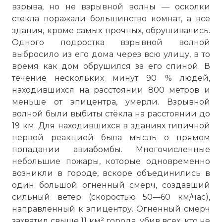
взрыва, но не взрывной волны — осколки
стекла поражали большинство комнат, а все
здания, кроме самых прочных, обрушивались.
Одного подростка взрывной волной
выбросило из его дома через всю улицу, в то
время как дом обрушился за его спиной. В
течение нескольких минут 90 % людей,
находившихся на расстоянии 800 метров и
меньше от эпицентра, умерли. Взрывной
волной были выбиты стёкла на расстоянии до
19 км. Для находившихся в зданиях типичной
первой реакцией была мысль о прямом
попадании авиабомбы. Многочисленные
небольшие пожары, которые одновременно
возникли в городе, вскоре объединились в
один большой огненный смерч, создавший
сильный ветер (скоростью 50—60 км/час),
направленный к эпицентру. Огненный смерч
захватил свыше 11 км² города, убив всех, кто не