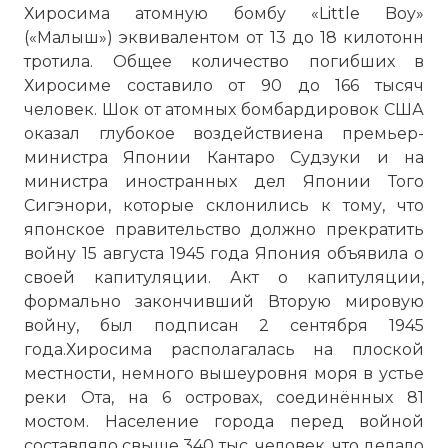
Хиросима атомную бомбу «Little Boy»
(«Малыш») эквивалентом от 13 до 18 килотонн
тротила. Общее количество погибших в
Хиросиме составило от 90 до 166 тысяч
человек. Шок от атомных бомбардировок США
оказал глубокое воздействиена премьер-
министра Японии Кантаро Судзуки и на
министра иностранных дел Японии Того
Сигэнори, которые склонились к тому, что
японское правительство должно прекратить
войну 15 августа 1945 года Япония объявила о
своей капитуляции. Акт о капитуляции,
формально закончивший Вторую мировую
войну, был подписан 2 сентября 1945
года.Хиросима располагалась на плоской
местности, немного вышеуровня моря в устье
реки Ота, на 6 островах, соединённых 81
мостом. Население города перед войной
составляло свыше 340 тыс. человек, что делало