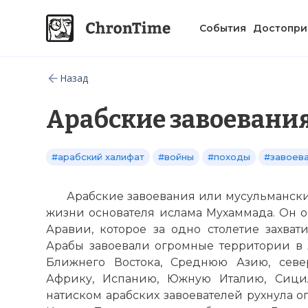
События
Достопри
Назад
Арабские завоевани
#арабский халифат
#войны
#походы
#завоев
Арабские завоевания или мусульманск
жизни основателя ислама Мухаммада. Он о
Аравии, которое за одно столетие захват
Арабы завоевали огромные территории в 
Ближнего Востока, Среднюю Азию, севе
Африку, Испанию, Южную Италию, Сицил
натиском арабских завоевателей рухнула 