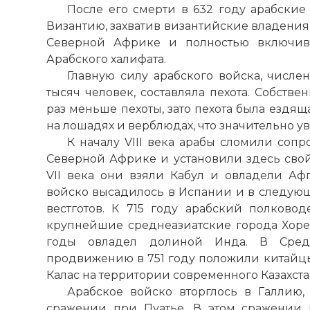
После его смерти в 632 году арабски
Византию, захватив византийские владения
Северной Африке и полностью включив
Арабского халифата.
Главную силу арабского войска, числен
тысяч человек, составляла пехота. Собств
раз меньше пехоты, зато пехота была ездя
на лошадях и верблюдах, что значительно 
К началу VIII века арабы сломили соп
Северной Африке и установили здесь свой
VII века они взяли Кабул и овладели Афг
войско высадилось в Испании и в следующ
вестготов. К 715 году арабский полково
крупнейшие среднеазиатские города Хорез
годы овладел долиной Инда. В Сред
продвижению в 751 году положили китайцы
Калас на территории современного Казахста
Арабское войско вторглось в Галлию,
сражении при Пуатье. В этом сражении 