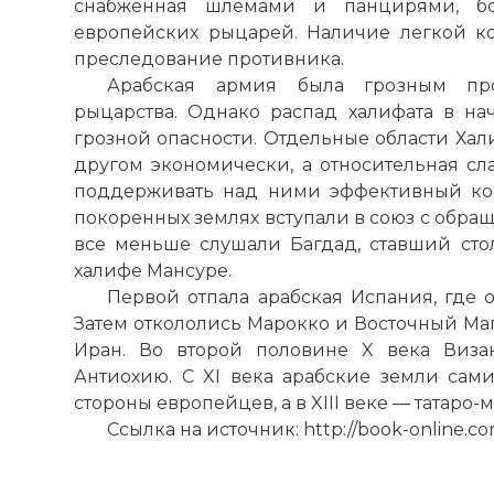
снабженная шлемами и панцирями, бо
европейских рыцарей. Наличие легкой к
преследование противника.
Арабская армия была грозным про
рыцарства. Однако распад халифата в нач
грозной опасности. Отдельные области Хал
другом экономически, а относительная сла
поддерживать над ними эффективный кон
покоренных землях вступали в союз с обра
все меньше слушали Багдад, ставший сто
халифе Мансуре.
Первой отпала арабская Испания, где 
Затем откололись Марокко и Восточный Ма
Иран. Во второй половине X века Виза
Антиохию. С XI века арабские земли сами
стороны европейцев, а в XIII веке — татаро-
Ссылка на источник:
http://book-online.