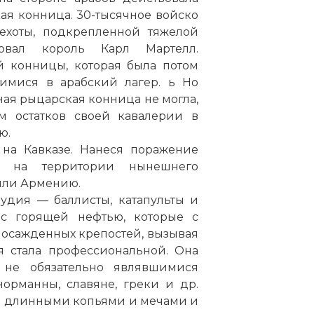
ая конница. 30-тысячное войско
ехоты, подкрепленной тяжелой
вовал король Карл Мартелл.
й конницы, которая была потом
имися в арабский лагер. ь Но
ая рыцарская конница не могла,
м остатков своей кавалерии в
ю.
на Кавказе. Нанеся поражение
сь на территории нынешнего
или Армению.
дия — баллисты, катапульты и
 с горящей нефтью, которые с
 осажденных крепостей, вызывая
я стала профессиональной. Она
 не обязательно являвшимися
орманны, славяне, греки и др.
я длинными копьями и мечами и