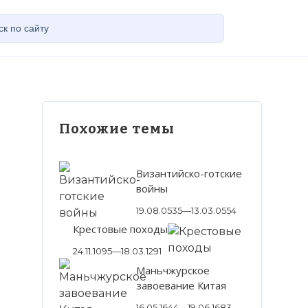
Похожие темы
Византийско-готские
войны
19.08.0535—13.03.0554
Крестовые походы
24.11.1095—18.03.1291
Маньчжурское
завоевание Китая
16.05.1644—19.06.1683