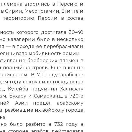
е племена вторглись в Персию и
 в Сирии, Месопотамии, Египте и
 территорию Персии в состав
ность которого достигала 30–40
енно кавалерии было в несколько
щая — в походе ее перебрасывали
увеличивало мобильность армии.
ротивление берберских племен в
 полный контроль. Еще в конце
анистаном. В 711 году арабское
ем году сокрушило государство
дец Кутейба подчинил Халифату
м, Бухару и Самарканд, в 720-е
ней Азии предел арабскому
, разбившие их войско у города
на.
 но было разбито в 732 году в
на стороне арабов действовала