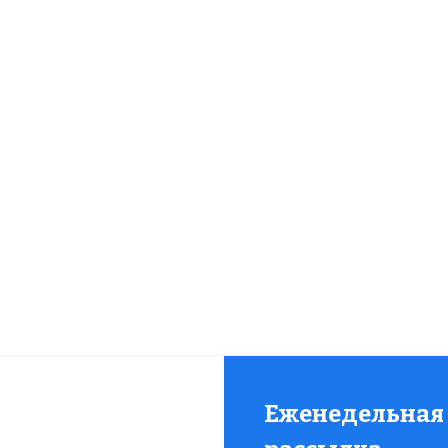
воевание Сасанидского Ирана происходило в середи
конец существованию державы Сасанидов в 644 году
падку религии зороастризма в Иране, хотя окончате
анидов пала в 651 году, когда последний наследник
льски убит. Это завоевание также привело к сущест
влияния на территории так называемого Большого
кой религии и её почти полному исчезновению впо
Еженедельная