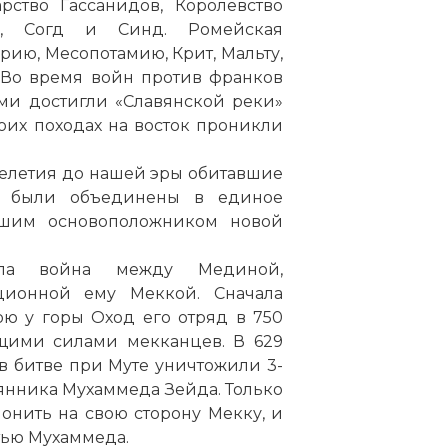
рство Гассанидов, Королевство
зм, Согд и Синд. Ромейская
рию, Месопотамию, Крит, Мальту,
 Во время войн против франков
ами достигли «Славянской реки»
воих походах на восток проникли
челетия до нашей эры обитавшие
ке были объединены в единое
вшим основоположником новой
ала война между Мединой,
ионной ему Меккой. Сначала
ою у горы Оход его отряд в 750
ящими силами мекканцев. В 629
 битве при Муте уничтожили 3-
нника Мухаммеда Зейда. Только
онить на свою сторону Мекку, и
тью Мухаммеда.