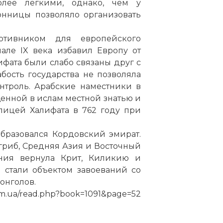
лее легкими, однако, чем у
онницы позволяло организовать
тивником для европейского
але IX века избавил Европу от
ифата были слабо связаны друг с
бость государства не позволяла
троль. Арабские наместники в
щенной в ислам местной знатью и
лицей Халифата в 762 году при
образовался Кордовский эмират.
гриб, Средняя Азия и Восточный
ния вернула Крит, Киликию и
 стали объектом завоеваний со
монголов.
com.ua/read.php?book=1091&page=52