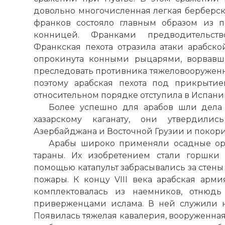
довольно многочисленная легкая берберск
франков состояло главным образом из п
конницей. Франками предводительст
Франкская пехота отразила атаки арабско
опрокинута конными рыцарями, ворвавш
преследовать противника тяжеловооруженн
поэтому арабская пехота под прикрытие
относительном порядке отступила в Испани
Более успешно для арабов шли дела 
хазарскому каганату, они утвердили
Азербайджана и Восточной Грузии и покор
Арабы широко применяли осадные ору
тараны. Их изобретением стали горшки
помощью катапульт забрасывались за стены
пожары. К концу VIII века арабская арми
комплектовалась из наемников, отнюдь
приверженцами ислама. В ней служили н
Появилась тяжелая кавалерия, вооруженна