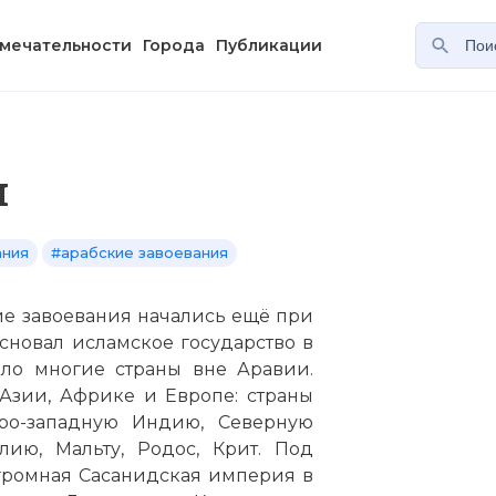
мечательности
Города
Публикации
я
ания
#арабские завоевания
ие завоевания начались ещё при
сновал исламское государство в
ило многие страны вне Аравии.
Азии, Африке и Европе: страны
ро-западную Индию, Северную
ию, Мальту, Родос, Крит. Под
огромная Сасанидская империя в