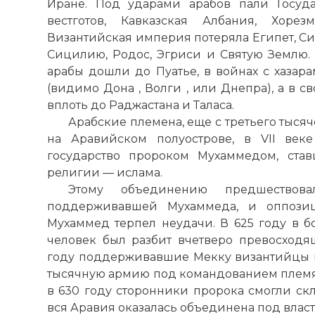
Иране. Под ударами арабов пали Госуда
вестготов, Кавказская Албания, Хоре
Византийская империя потеряла Египет, Си
Сицилию, Родос, Эгриси и Святую Землю.
арабы дошли до Пуатье, в войнах с хазар
(видимо Дона , Волги , или Днепра), а в с
вплоть до Раджастана и Таласа.
Арабские племена, еще с третьего тыся
на Аравийском полуострове, в VII ве
государство пророком Мухаммедом, ста
религии — ислама.
Этому объединению предшествов
поддерживавшей Мухаммеда, и оппозиц
Мухаммед терпел неудачи. В 625 году в б
человек был разбит вчетверо превосход
году поддерживавшие Мекку византийцы в
тысячную армию под командованием племя
в 630 году сторонники пророка смогли скл
вся Аравия оказалась объединена под влас