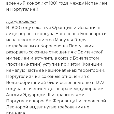
военный конфликт 1801 года между Испанией
и Португалией.
Предпосылки
В 1800 году союзные Франция и Испания в
лице первого консула Наполеона Бонапарта и
испанского министра Мануэля Годоя
потребовали от Королевства Португалия
разорвать союзные отношения с Британской
империей и вступить в союз с Бонапартом
(против Англии) уступив при этом Франции
немалую часть ее национальных территорий.
Португалия чьи союзные отношения с
Великобританией были основаны еще в 1373
году заключением договора между королём
Англии Эдуардом III и правителями
Португалии королём Фернанду I и королевой
Леонорой выдвинутые требования не
приняла.