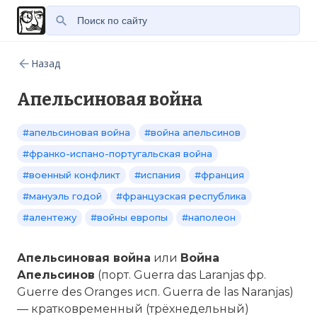
Назад
Апельсиновая война
#апельсиновая война
#война апельсинов
#франко-испано-португальская война
#военный конфликт
#испания
#франция
#мануэль годой
#французская республика
#алентежу
#войны европы
#наполеон
Апельсиновая война
или
Война
Апельсинов
(порт. Guerra das Laranjas фр.
Guerre des Oranges исп. Guerra de las Naranjas)
— кратковременный (трёхнедельный)