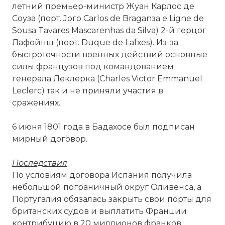
летний премьер-министр Жуан Карлос де
Соуза (порт. Joгo Carlos de Braganзa e Ligne de
Sousa Tavares Mascarenhas da Silva) 2-й герцог
Лафойнш (порт. Duque de Lafхes). Из-за
быстротечности военных действий основные
силы французов под командованием
☓
генерала Леклерка (Charles Victor Emmanuel
Leclerc) так и не приняли участия в
сражениях.
6 июня 1801 года в Бадахосе был подписан
мирный договор.
Последствия
По условиям договора Испания получила
небольшой пограничный округ Оливенса, а
Португалия обязалась закрыть свои порты для
британских судов и выплатить Франции
контрибуцию в 20 миллионов франков.