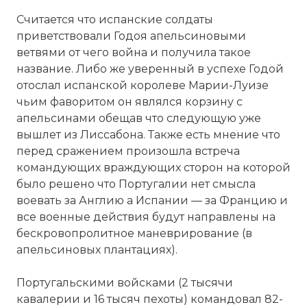
Считается что испанские солдаты
приветствовали Годоя апельсиновыми
ветвями от чего война и получила такое
название. Либо же уверенный в успехе Годой
отослал испанской королеве Марии-Луизе
чьим фаворитом он являлся корзину с
апельсинами обещав что следующую уже
вышлет из Лиссабона. Также есть мнение что
перед сражением произошла встреча
командующих враждующих сторон на которой
было решено что Португалии нет смысла
воевать за Англию а Испании — за Францию и
все военные действия будут направлены на
бескровопролитное маневрирование (в
апельсиновых плантациях).
Португальскими войсками (2 тысячи
кавалерии и 16 тысяч пехоты) командовал 82-