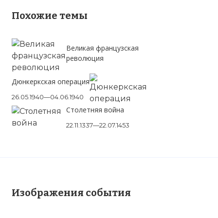
договора), гранд 1-го класса (1795
год), генералиссимус сухопутных и
Похожие темы
морских сил (1 октября 1801 года). В 1792
—1798 годах — первый
Великая французская
министр королевства. Фактически
революция
управлял Испанией с 1792 по 1808 годы,
за исключением периода 1798—1801
Дюнкеркская операция
годов.
Фото статьи:
26.05.1940—04.06.1940
Вернуться в статью:
Апельсиновая война
Столетняя война
22.11.1337—22.07.1453
Изображения события