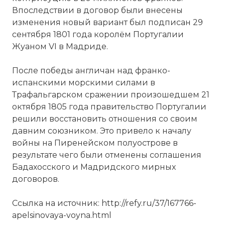
Впоследствии в договор были внесены
изменения новый вариант был подписан 29
сентября 1801 года королём Португалии
Жуаном VI в Мадриде.
После победы англичан над франко-
испанскими морскими силами в
Мануэль Годой, маркиз Альварес де
Трафальгарском сражении произошедшем 21
Фариа, герцог
октября 1805 года правительство Португалии
Алькудия (12 мая 1767, Бадахос — 7
решили восстановить отношения со своим
октября 1851, Париж) — испанский
давним союзником. Это привело к началу
государственный
войны на Пиренейском полуострове в
деятель, фаворит королевы Марии
результате чего были отменены соглашения
Луизы и друг короля Карла IV. Имел
Бадахосского и Мадридского мирных
множество титулов: маркиз (1792 год),
договоров.
герцог де Алькудиа (1792 год), князь де
ла Пас («князь мира», по
Ссылка на источник: http://refy.ru/37/167766-
заключении Базельского мирного
apelsinovaya-voyna.html