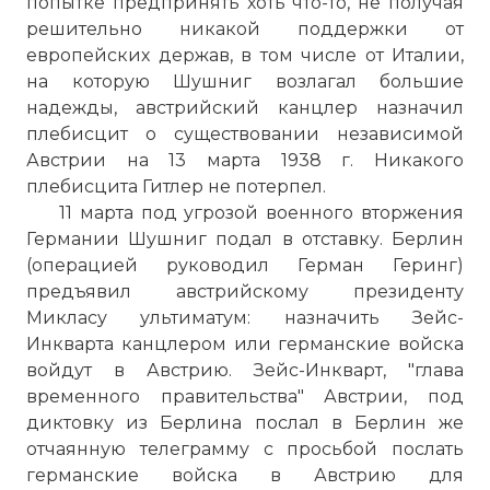
попытке предпринять хоть что-то, не получая
решительно никакой поддержки от
европейских держав, в том числе от Италии,
на которую Шушниг возлагал большие
надежды, австрийский канцлер назначил
плебисцит о существовании независимой
Австрии на 13 марта 1938 г. Никакого
плебисцита Гитлер не потерпел.
11 марта под угрозой военного вторжения
Германии Шушниг подал в отставку. Берлин
(операцией руководил Герман Геринг)
предъявил австрийскому президенту
Микласу ультиматум: назначить Зейс-
Инкварта канцлером или германские войска
войдут в Австрию. Зейс-Инкварт, "глава
временного правительства" Австрии, под
диктовку из Берлина послал в Берлин же
отчаянную телеграмму с просьбой послать
германские войска в Австрию для