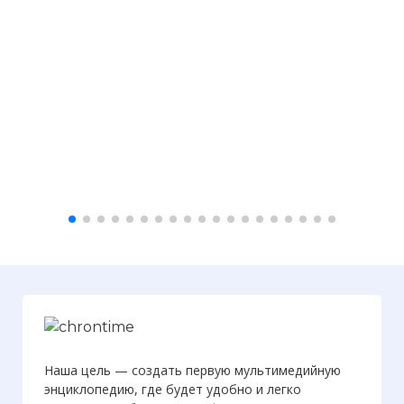
☓
Нацистские войска входят в Верхнюю
Австрию. 13 марта 1938 года.
Наша цель — создать первую мультимедийную
Фото статьи:
энциклопедию, где будет удобно и легко