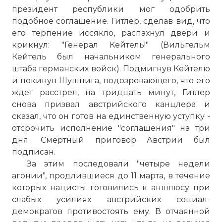
президент республики мог одобрить
подобное соглашение. Гитлер, сделав вид, что
его терпение иссякло, распахнул двери и
крикнул: "Генерал Кейтель!" (Вильгельм
Кейтель был начальником генерального
штаба германских войск). Подмигнув Кейтелю
и покинув Шушнига, подозревающего, что его
ждет расстрел, на тридцать минут, Гитлер
снова призвал австрийского канцлера и
сказал, что он готов на единственную уступку -
отсрочить исполнение "соглашения" на три
дня. Смертный приговор Австрии был
подписан.
За этим последовали "четыре недели
агонии", продлившиеся до 11 марта, в течение
которых нацисты готовились к аншлюсу при
слабых усилиях австрийских социал-
демократов противостоять ему. В отчаянной