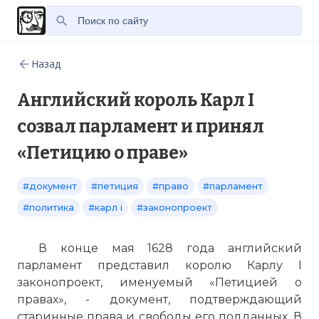
Назад
Английский король Карл I
созвал парламент и принял
«Петицию о праве»
#документ
#петиция
#право
#парламент
#политика
#карл i
#законопроект
В конце мая 1628 года английский
парламент представил королю Карлу I
законопроект, именуемый «Петицией о
правах», - документ, подтверждающий
старинные права и свободы его подданных. В