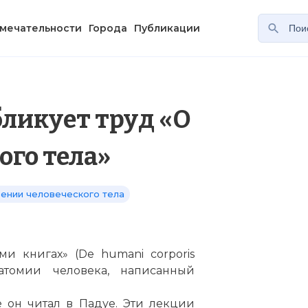
мечательности
Города
Публикации
ликует труд «О
ого тела»
оении человеческого тела
ми книгах» (De humani corporis
натомии человека, написанный
е он читал в Падуе. Эти лекции