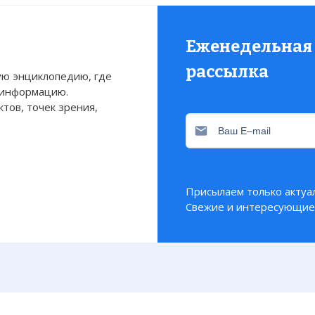
Еженедельная
рассылка
ю энциклопедию, где
 информацию.
тов, точек зрения,
Присылаем только актуа
Свежие и интересующие 