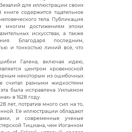
о Везалий для иллюстрации своих
В книге содержится тщательное
человеческого тела. Публикация
ря многим достижениям эпохи
зительных искусствах, а также
ния. Благодаря последним,
ью и тонкостью линий всё, что
шибки Галена, включая идею,
 является центром кровеносной
 верным некоторым из ошибочных
же считал разными жидкостями
 эта была исправлена Уильямом
ах» в 1628 году.
8 лет, потратив много сил на то,
енной. Её иллюстрации обладают
вами, и современные ученые
астерской Тициана, чем Иоганном