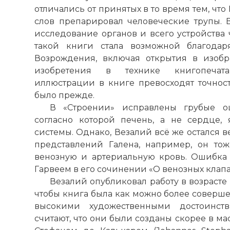
отличались от принятых в то время тем, чт
слов препарировал человеческие трупы. 
исследование органов и всего устройства 
такой книги стала возможной благода
Возрождения, включая открытия в изобра
изобретения в технике книгопечата
иллюстрации в книге превосходят точност
было прежде.
В «Строении» исправлены грубые о
согласно которой печень, а не сердце,
системы. Однако, Везалий всё же остался
представлений Галена, например, он то
венозную и артериальную кровь. Ошибка
Гарвеем в его сочинении «О венозных клапан
Везалий опубликовал работу в возрасте 2
чтобы книга была как можно более соверш
высокими художественными достоинст
считают, что они были созданы скорее в м