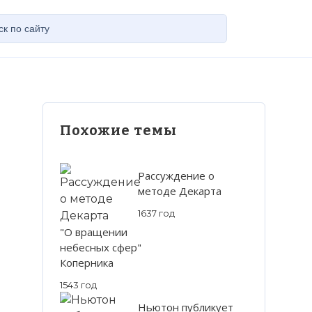
Похожие темы
Рассуждение о
методе Декарта
1637 год
"О вращении
небесных сфер"
Коперника
1543 год
Ньютон публикует