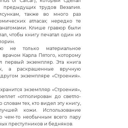
us of Calcar), который сделал
я предыдущих трудов Везалия.
сункам, также во много раз
мических атласах; нередко те
анатомами. Клише гравюр были
лал, чтобы книгу печатал один из
порин.
ию не только материальное
н врачом Карла Пятого, которому
л первый экземпляр. Эта книга
к, а раскрашенные вручную
другом экземпляре «Строения».
хранится экземпляр «Строения»,
еплет «отполирован до светло-
 словам тех, кто видел эту книгу,
учшей кожи. Использование
о чем-то необычным всего пару
нных преступников и бедняков.