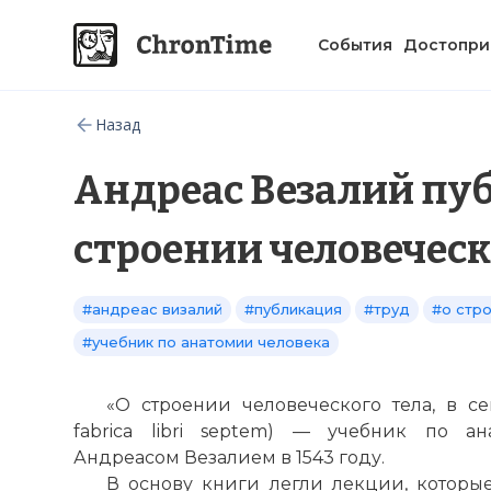
События
Достопри
Назад
Андреас Везалий пуб
строении человеческ
#андреас визалий
#публикация
#труд
#о стр
#учебник по анатомии человека
«О строении человеческого тела, в се
fabrica libri septem) — учебник по а
Андреасом Везалием в 1543 году.
В основу книги легли лекции, которы