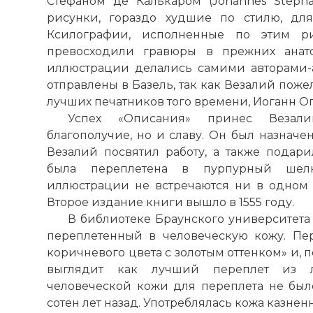
Стефаном де Калькаром (Johannes Stephan
рисунки, гораздо худшие по стилю, дл
Ксилографии, исполненные по этим ри
превосходили гравюры в прежних анато
иллюстрации делались самими авторами-
отправлены в Базель, так как Везалий поже
лучших печатников того времени, Иоганн О
Успех «Описания» принес Везал
благополучие, но и славу. Он был назначе
Везалий посвятил работу, а также подари
была переплетена в пурпурный шел
иллюстрации не встречаются ни в одном 
Второе издание книги вышло в 1555 году.
В библиотеке Браунского университета 
переплетенный в человеческую кожу. Пер
коричневого цвета с золотым оттенком» и, по
выглядит как лучший переплет из л
человеческой кожи для переплета не был
сотен лет назад. Употреблялась кожа казне