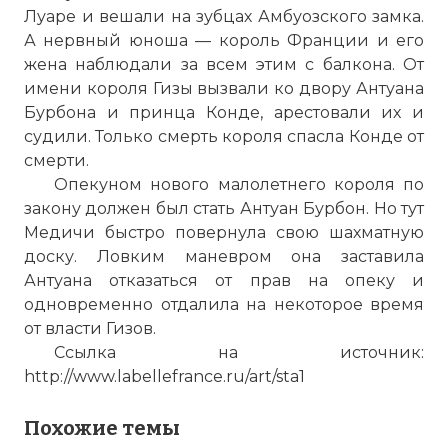
Луаре и вешали на зубцах Амбуозского замка.
А нервный юно­ша — король Франции и его
жена наблюдали за всем этим с балкона. От
имени короля Гизы вызвали ко двору Антуана
Бурбона и принца Конде, арестовали их и
судили. Только смерть короля спасла Конде от
смерти.
Опекуном нового малолетнего короля по
закону должен был стать Антуан Бурбон. Но тут
Медичи быстро повернула свою шахматную
доску. Ловким маневром она заставила
Антуана отказаться от прав на опеку и
одновременно отдалила на некоторое время
от власти Гизов.
Ссылка на источник:
http://www.labellefrance.ru/art/sta1
Похожие темы