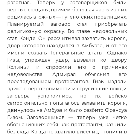
разогнал. Теперь у заговорщиков были
верные солдаты, причем боль­шая часть из них
родилась в южных — гугенотских провинциях.
Плани­руемый заговор стал приобретать
религиозную окраску. Во главе не­довольных
стал Конде. Он рассчитывал захватить короля,
двор кото­рого находился в Амбуазе, и от его
имени созвать Генеральные шта­ты. Однако
Гизы, упреждая удар, вызвали ко двору
Колиньи и спроси­ли его о причинах
недовольства. Адмирал объяснил его
преследова­нием протестантов. Гизы издали
эдикт о веротерпимости и струсив­шие вожди
заговора успокоились, но их войско
самостоятельно по­пыталось захватить короля,
двинулось на Амбуаз и было разбито Франсуа
Гизом
. Заговорщиков — теперь уже четко
обозначивших себя как протестанты, казнили
без суда. Когда не хватило виселиц - топи­ли в