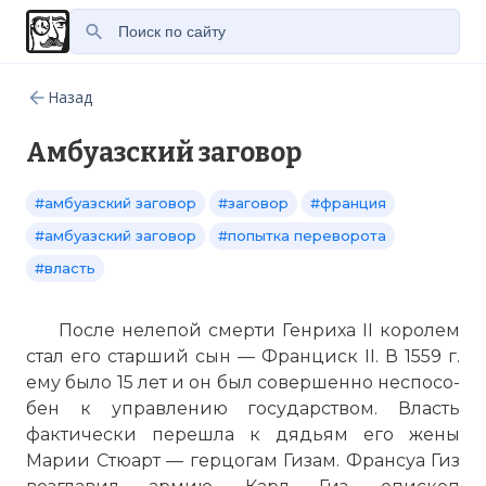
Назад
Амбуазский заговор
#амбуазский заговор
#заговор
#франция
#амбуазский заговор
#попытка переворота
#власть
После нелепой смерти Генриха II королем
стал его старший сын — Франциск II. В 1559 г.
ему было 15 лет и он был совершенно неспосо­
бен к управлению государством. Власть
фактически перешла к дядь­ям его жены
Марии Стюарт — герцогам Гизам. Франсуа
Гиз