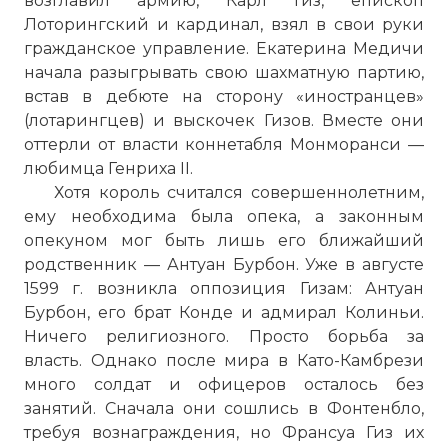
возгла­вил армию, Карл
Гиз
, епископ
Лоторингский и кардинал, взял в свои руки
гражданское управление. Екатерина Медичи
начала разыгры­вать свою шахматную партию,
встав в дебюте на сторону «иностран­цев»
(лотарингцев) и выскочек Гизов. Вместе они
оттерли от власти коннетабля Монморанси —
любимца Генриха II.
Хотя король считался совершеннолетним,
ему необходима была опе­ка, а законным
опекуном мог быть лишь его ближайший
родственник — Антуан Бурбон. Уже в августе
1599 г. возникла оппозиция Гизам: Антуан
Бурбон, его брат Конде и адмирал Колиньи.
Ничего религи­озного. Просто борьба за
власть. Однако после мира в Като-Камбрези
много солдат и офицеров осталось без
занятий. Сначала они сошлись в Фонтенбло,
требуя вознаграждения, но Франсуа
Гиз
их