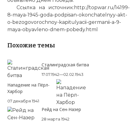
объявлено Днем Победы.
Ссылка на источник:http://topwar.ru/14199-
8-maya-1945-goda-podpisan-okonchatelnyy-akt-
o-bezogovorochnoy-kapitulyacii-germanii-a-9-
maya-obyavleno-dnem-pobedy.html
Похожие темы
Сталинградская битва
17.07.1942—02.02.1943
Нападение на Пёрл-
Харбор
07 декабря 1941
Рейд на Сен-Назер
28 марта 1942