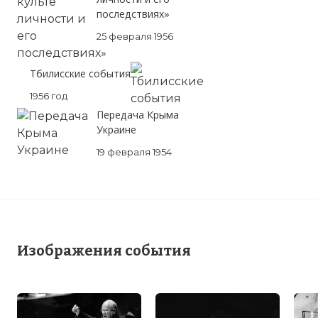
последствиях»
25 февраля 1956
Вернуться в статью:
24 июня 1959 года Никита
Тбилисские события
«кузькину мать»
1956 год
Передача Крыма
Украине
19 февраля 1954
Изображения события