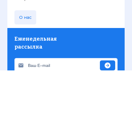
О нас
Еженедельная
рассылка
Присылаем только актуальную информацию без
лишних писем. Свежие и интересующие вас
материалы.