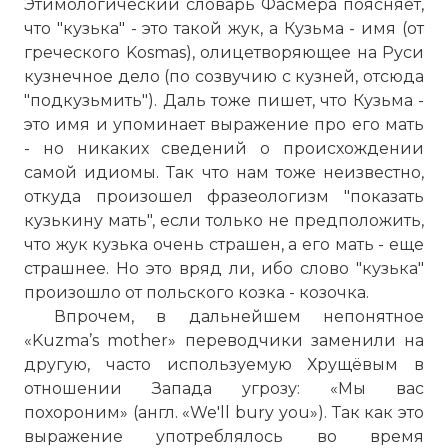
Этимологический словарь Фасмера поясняет,
что "кузька" - это такой жук, а Кузьма - имя (от
греческого Kosmas), олицетворяющее на Руси
кузнечное дело (по созвучию с кузней, отсюда
"подкузьмить"). Даль тоже пишет, что Кузьма -
это имя и упоминает выражение про его мать
- но никаких сведений о происхождении
самой идиомы. Так что нам тоже неизвестно,
откуда произошел фразеологизм "показать
кузькину мать", если только не предположить,
что жук кузька очень страшен, а его мать - еще
страшнее. Но это вряд ли, ибо слово "кузька"
произошло от польского козка - козочка.
Впрочем, в дальнейшем непонятное
«Kuzma’s mother» переводчики заменили на
другую, часто используемую Хрущёвым в
отношении Запада угрозу: «Мы вас
похороним» (англ. «We'll bury you»). Так как это
выражение употреблялось во время