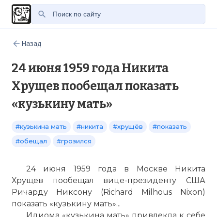
Назад
24 июня 1959 года Никита
Хрущев пообещал показать
«кузькину мать»
#кузькина мать
#никита
#хрущёв
#показать
#обещал
#грозился
24 июня 1959 года в Москве Никита
Хрущев пообещал вице-президенту США
Ричарду Никсону (Richard Milhous Nixon)
показать «кузькину мать»...
Идиома «кузькина мать» привлекла к себе