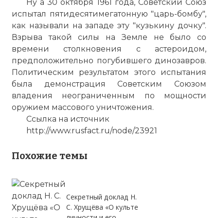
Ну а 30 октября 1961 года, Советский Союз
испытал пятидесятимегатонную "царь-бомбу",
как называли на западе эту "кузькину дочку".
Взрыва такой силы на Земле не было со
времени столкновения с астероидом,
Кузькина мать Никиты Хрущева мощностью в 5
предположительно погубившего динозавров.
Имя:
Политическим результатом этого испытания
была демонстрация Советским Союзом
Комментарий:
владения неограниченным по мощности
оружием массового уничтожения.
Ссылка на источник
Проверочный код:
http://www.rusfact.ru/node/23921
Похожие темы
Секретный доклад Н.
С. Хрущёва «О культе
личности и его