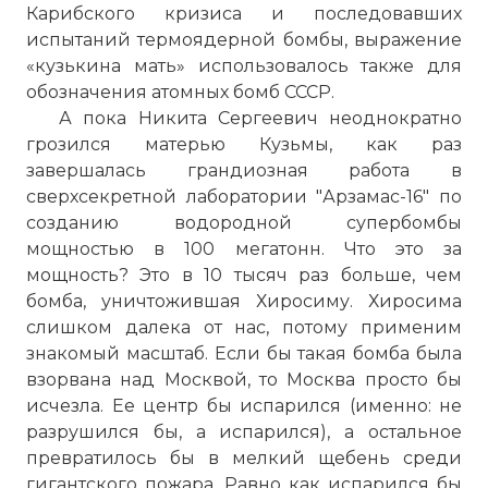
Карибского кризиса и последовавших
испытаний термоядерной бомбы, выражение
«кузькина мать» использовалось также для
обозначения атомных бомб СССР.
А пока Никита Сергеевич неоднократно
грозился матерью Кузьмы, как раз
завершалась грандиозная работа в
сверхсекретной лаборатории "Арзамас-16" по
созданию водородной супербомбы
мощностью в 100 мегатонн. Что это за
мощность? Это в 10 тысяч раз больше, чем
бомба, уничтожившая Хиросиму. Хиросима
слишком далека от нас, потому применим
знакомый масштаб. Если бы такая бомба была
взорвана над Москвой, то Москва просто бы
исчезла. Ее центр бы испарился (именно: не
разрушился бы, а испарился), а остальное
превратилось бы в мелкий щебень среди
гигантского пожара. Равно как испарился бы