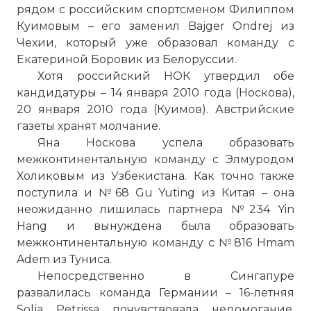
рядом с российским спортсменом Филиппом
Куимовым – его заменил Bajger Ondrej из
Чехии, который уже образовал команду с
Екатериной Боровик из Белоруссии.
Хотя российский НОК утвердил обе
кандидатуры – 14 января 2010 года (Носкова),
20 января 2010 года (Куимов). Австрийские
газеты хранят молчание.
Яна Носкова успела образовать
межконтинентальную команду с Элмуродом
Холиковым из Узбекистана. Как точно также
поступила и №68 Gu Yuting из Китая – она
неожиданно лишилась партнера №234 Yin
Hang и вынуждена была образовать
межконтинентальную команду с №816 Hmam
Adem из
Туниса
.
Непосредственно в Сингапуре
развалилась команда Германии – 16-летняя
Solja Petrissa почувствовала недомогание,