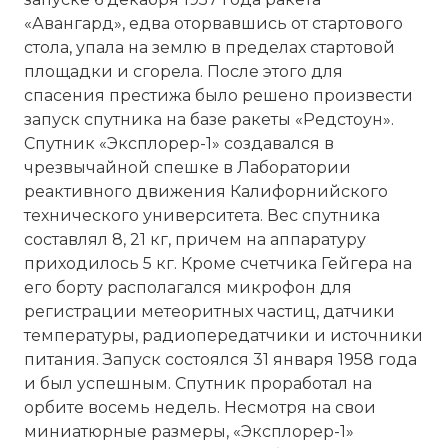
Проверочный код:
«Авангард», едва оторвавшись от стартового
стола, упала на землю в пределах стартовой
площадки и сгорела. После этого для
спасения престижа было решено произвести
запуск спутника на базе ракеты «Редстоун».
Спутник «Эксплорер-1» создавался в
чрезвычайной спешке в Лаборатории
реактивного движения Калифорнийского
технического университета. Вес спутника
составлял 8, 21 кг, причем на аппаратуру
приходилось 5 кг. Кроме счетчика Гейгера на
Вернуться в статью:
ИСКУССТВЕННЫЕ СПУТНИ
его борту располагался микрофон для
регистрации метеоритных частиц, датчики
температуры, радиопередатчики и источники
питания. Запуск состоялся 31 января 1958 года
и был успешным. Спутник проработал на
орбите восемь недель. Несмотря на свои
миниатюрные размеры, «Эксплорер-1»