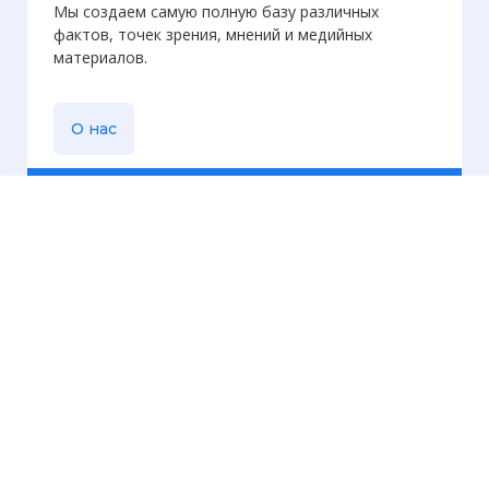
Мы создаем самую полную базу различных
фактов, точек зрения, мнений и медийных
материалов.
О нас
Еженедельная
рассылка
Присылаем только актуальную информацию без
лишних писем. Свежие и интересующие вас
материалы.