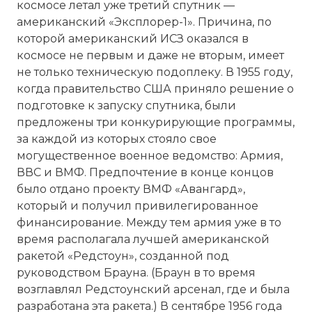
космосе летал уже третий спутник —
американский «Эксплорер-1». Причина, по
которой американский ИСЗ оказался в
космосе не первым и даже не вторым, имеет
☓
не только техническую подоплеку. В 1955 году,
когда правительство США приняло решение о
подготовке к запуску спутника, были
предложены три конкурирующие программы,
за каждой из которых стояло свое
могущественное военное ведомство: Армия,
ВВС и ВМФ. Предпочтение в конце концов
было отдано проекту ВМФ «Авангард»,
который и получил привилегированное
финансирование. Между тем армия уже в то
время располагала лучшей американской
ракетой «Редстоун», созданной под
руководством Брауна. (Браун в то время
возглавлял Редстоунский арсенал, где и была
разработана эта ракета.) В сентябре 1956 года