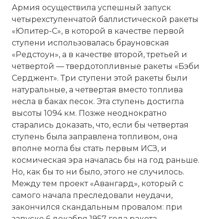
Армия осуществила успешный запуск
четырехступенчатой баллистической ракеты
«Юпитер-C», в которой в качестве первой
4 октября 1957 года в Советском Союзе был з
ступени использовалась брауновская
спутник Земли. Кодовое обозначение спутник
«Редстоун», а в качестве второй, третьей и
Спутник-1). Запуск осуществился с 5-го научн
четвертой — твердотопливные ракеты «Бэби
министерства обороны СССР «Тюра-Там» (полу
Серджент». Три ступени этой ракеты были
наименование космодром «Байконур») на раке
натуральные, а четвертая вместо топлива
межконтинентальной баллистической ракеты Р
несла в баках песок. Эта ступень достигла
Над созданием искусственного спутника Земл
высоты 1094 км. Позже неоднократно
практической космонавтики С.П. Королёвым, р
старались доказать, что, если бы четвертая
М.К. Тихонравов, Н.С. Лидоренко, Г.Ю. Максимов, 
ступень была заправлена топливом, она
Бухтияров и многие другие.
вполне могла бы стать первым ИСЗ, и
4 октября считается началом космической эры
космическая эра началась бы на год раньше.
Имя:
Но, как бы то ни было, этого не случилось.
Между тем проект «Авангард», который с
Комментарий:
самого начала преследовали неудачи,
закончился скандальным провалом: при
запуске 6 декабря 1957 года ракета