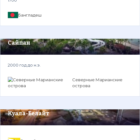
1700
Бангладеш
Сайпан
2000 год до н.э.
Северные Марианские
острова
Куала-Белайт