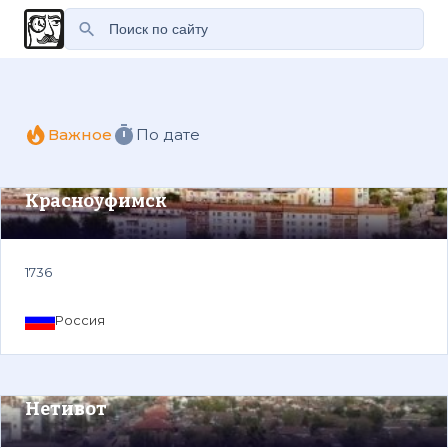
Важное
По дате
Красноуфимск
1736
Россия
Нетивот