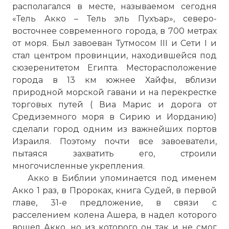
располагался в месте, называемом сегодня
«Тель Акко – Тель эль Пухъар», северо-
восточнее современного города, в 700 метрах
от моря. Был завоеван Тутмосом III и Сети I и
стал центром провинции, находившейся под
сюзеренитетом Египта. Месторасположение
города в 13 км
южнее
Хайфы
, вблизи
природной морской гавани и на перекрестке
торговых путей ( Виа Марис и дорога от
Средиземного моря в Сирию и Иорданию)
сделали город одним из важнейших
портов
Израиля. Поэтому почти все завоеватели,
пытаяся захватить его, строили
многочисленные укрепления.
Акко в Библии упоминается под именем
Акко 1 раз, в Пророках, книга Судей, в первой
главе, 31-е предложение, в связи с
расселением колена Ашера, в надел которого
вошел Акко, но из которого он так и не смог