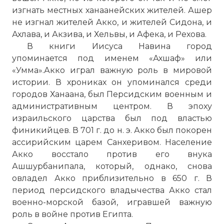
изгнать местных ханаанейских жителей. Ашер
не изгнал жителей Акко, и жителей Сидона, и
Ахлава, и Акзива, и Хельвы, и Афека, и Рехова.
В книги Иисуса Навина город
упоминается под именем «Ахшаф» или
«Умма».Акко играл важную
роль
в мировой
истории. В хрониках он упоминался среди
городов Ханаана, был Персидским военным и
административным центром. В эпоху
израильского царства был под властью
финикийцев. В 701 г. до н. э. Акко был покорен
ассирийским царем Санхеривом. Население
Акко восстало против его внука
Ашшурбанипала, который, однако, снова
овладел Акко приблизительно в 650 г. В
период персидского владычества Акко стал
военно-морской базой, игравшей важную
роль
в войне против Египта.