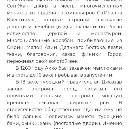
Сен-Жан д’Акр в честь многочисленных
монахов из ордена госпитальеров Св.Иоанна
Крестителя, которые строили постоялые
дворцы и лечебницы для паломников. Росло
количество церквей и монастырей.
Многочисленные корабли, прибывающие из
Сирии, Малой Азии, Дальнего Востока, везли
ткани, благовония,
сахар
,
финики
. Город
переживал свой золотой век.
В 1260 году Акко был захвачен мамлюками
и вплоть до 16 века пребывал в запустении.
В 18 веке турецкий правитель ал-Джаззар
заново отстроил город, окружил его
прочными стенами, построил мощную
крепость, выкопал широкие рвы. В
строительстве общественных зданий ему не
было равных. Появились мечети, турецкие
бани, рынки, ханы (постоялые дворы). Именно