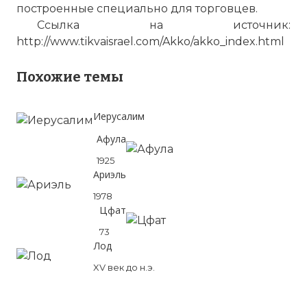
построенные специально для торговцев.
Ссылка на источник:
http://www.tikvaisrael.com/Akko/akko_index.html
Похожие темы
Иерусалим
Афула
1925
Ариэль
1978
Цфат
73
Лод
XV век до н.э.