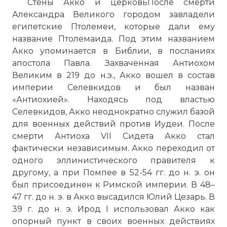
Стены Акко и церковьПосле смерти
Александра
Великого городом завладели
египетские Птолемеи, которые дали ему
название Птолемаида. Под этим названием
Акко упоминается в Библии, в посланиях
апостола Павла. Захваченная Антиохом
Великим в 219 до н.э., Акко вошел в состав
империи
Селевкидов и был назван
«Антиохией». Находясь под властью
Селевкидов, Акко неоднократно служил базой
для военных действий против Иудеи. После
смерти Антиоха VII Сидета Акко стал
фактически независимым. Акко переходил от
одного эллинистического правителя к
другому, а при Помпее в 52-54 гг. до н. э. он
был присоединен к Римской
империи
. В 48–
47 гг. до н. э. в Акко высадился Юлий Цезарь. В
39 г. до н. э. Ирод I использовал Акко как
опорный пункт в своих военных действиях