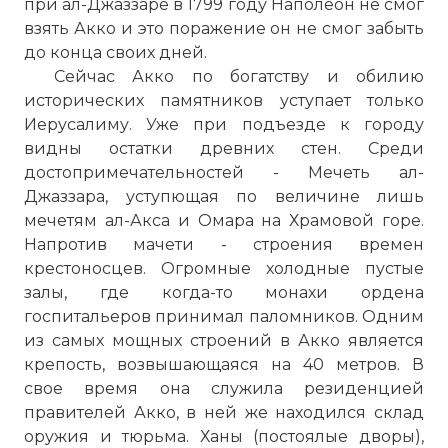
при ал-Джаззаре в 1799 году Наполеон не смог
взять Акко и это поражение он не смог забыть
до конца своих дней.
Cейчас Акко
по
богатству и обилию
исторических памятников уступает только
Иерусалиму
. Уже при подъезде к городу
видны
остатки древних стен. Среди
достопримечательностей - Мечеть ал-
Джаззара, уступющая
по
величине лишь
мечетям ал-
Акса
и Омара на Храмовой горе.
Напротив мачети - строения времен
крестоносцев. Огромные холодные пустые
залы, где когда-то монахи ордена
госпитальеров принимал паломников. Одним
из самых мощных строений в Акко является
крепость, возвышающаяся на 40 метров. В
свое время она служила резиденцией
правителей Акко, в ней же находился склад
оружия и тюрьма. Ханы (постоялые дворы),