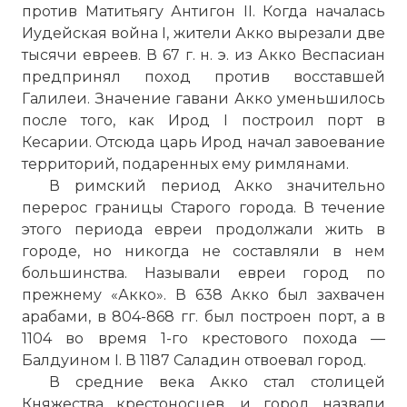
против Матитьягу Антигон II. Когда началась
Иудейская война I, жители Акко вырезали две
тысячи евреев. В 67 г. н. э. из Акко Веспасиан
предпринял поход против восставшей
Галилеи. Значение гавани Акко уменьшилось
после того, как Ирод I построил
порт
в
Кесарии. Отсюда царь Ирод начал завоевание
территорий, подаренных ему римлянами.
В римский период Акко значительно
перерос границы Старого города. В течение
этого периода евреи продолжали жить в
городе, но никогда не составляли в нем
большинства. Называли евреи город
по
прежнему «Акко». В 638 Акко был захвачен
арабами, в 804-868 гг. был построен
порт
, а в
1104 во время 1-го крестового похода —
Балдуином I. В 1187 Саладин отвоевал город.
В средние века Акко стал столицей
Княжества крестоносцев, и город назвали