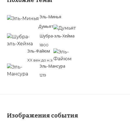
Похожие темы
Эль-Минья
Думьят
Шубра-эль-Хейма
1800
Эль-Файюм
XX век до н.э.
Эль-Мансура
1219
Изображения события