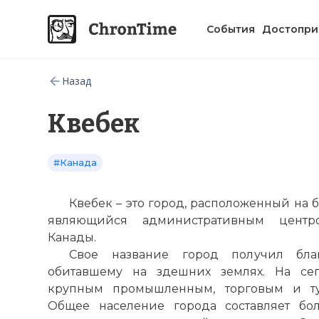
События
Достопри
Назад
Квебек
#Канада
Квебек – это город, расположенный на 
являющийся административным цент
Канады.
Свое название город получил бла
обитавшему на здешних землях. На се
крупным промышленным, торговым и ту
Общее население города составляет бол