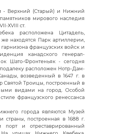
ти - Верхний (Старый) и Нижний
 памятников мирового наследия
-ХVIII ст.
бека расположена Цитадель,
ь же находятся Парк артиллерии,
я гарнизона французских войск и
иденция канадского генерал-
мок Шато-Фронтеньяк - сегодня
еподалеку расположен Нотр-Дам-
анады, возведенный в 1647 г. в
р Святой Троицы, построенный в
ными видами на город. Особой
стиле французского ренессанса
ижнего города являются Музей
страны, построенная в 1688 г.
ой
порт
и отреставрированный
 На улицах Нижнего Квебека,