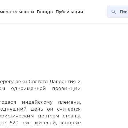
мечательности
Города
Публикации
берегу реки Святого Лаврентия и
ром одноименной провинции
годаря индейскому племени,
годняшний день он считается
ристическим центром страны.
ее 520 тыс. жителей, которые