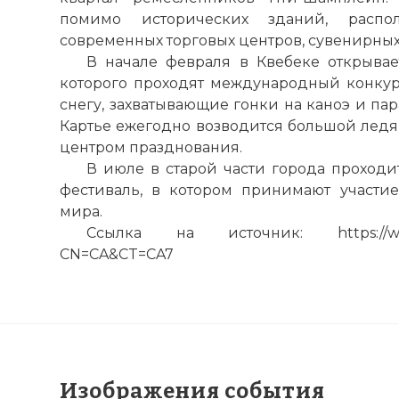
помимо исторических зданий, распо
современных торговых центров, сувенирных 
В начале февраля в Квебеке открывае
которого проходят международный конкурс
снегу, захватывающие гонки на каноэ и па
Картье ежегодно возводится большой ледя
центром празднования.
В июле в старой части города прохо
фестиваль, в
котором
принимают участие
мира.
Ссылка на источник: https://www.vo
CN=CA&CT=CA7
Изображения события