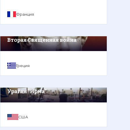
Франция
Вторая Священная война
Греция
Ураган "Ирма"
США